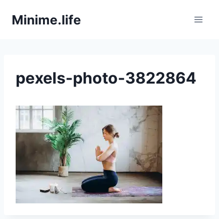
Zum
Minime.life
Inhalt
springen
pexels-photo-3822864