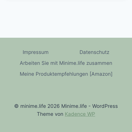
Impressum
Datenschutz
Arbeiten Sie mit Minime.life zusammen
Meine Produktempfehlungen [Amazon]
© minime.life 2026 Minime.life - WordPress
Theme von
Kadence WP