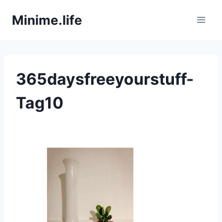
Zum
Minime.life
Inhalt
springen
365daysfreeyourstuff-
Tag10