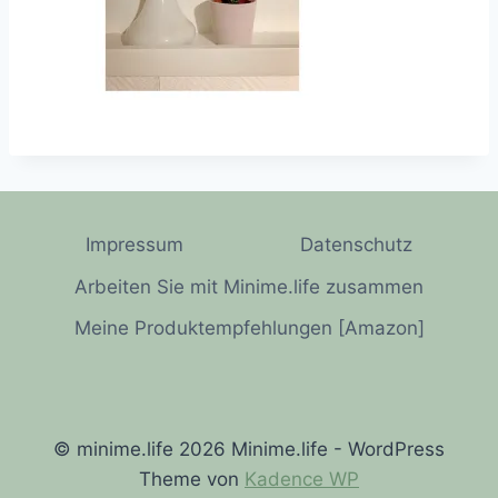
Impressum
Datenschutz
Arbeiten Sie mit Minime.life zusammen
Meine Produktempfehlungen [Amazon]
© minime.life 2026 Minime.life - WordPress
Theme von
Kadence WP