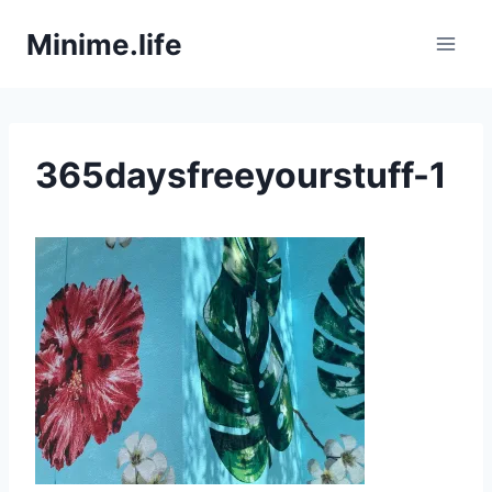
Zum
Minime.life
Inhalt
springen
365daysfreeyourstuff-1