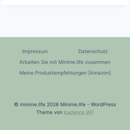
Impressum
Datenschutz
Arbeiten Sie mit Minime.life zusammen
Meine Produktempfehlungen [Amazon]
© minime.life 2026 Minime.life - WordPress
Theme von
Kadence WP