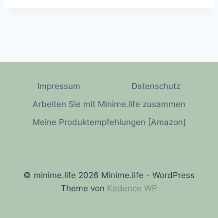
Impressum
Datenschutz
Arbeiten Sie mit Minime.life zusammen
Meine Produktempfehlungen [Amazon]
© minime.life 2026 Minime.life - WordPress
Theme von
Kadence WP